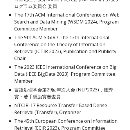
ログラム委員会 委員
The 1
7
th ACM International Conference on Web
Search and Data Mining (WSDM 202
4
), Program
Committee Member
The 9th ACM SIGIR / The 13th International
Conference on the Theory of Information
Retrieval (ICTIR 2023), Publication and Publicity
Chair
The 2023 IEEE International Conference on Big
Data (IEEE BigData 2023),
Program Committee
Member
言語処理学会第
29
回年次大会 (NLP202
3
)，優秀
賞・若手奨励賞審査員
NTCIR-17 Resource Transfer Based Dense
Retrieval (Transfer), Organizer
The 45th European Conference on Information
Retrieval (ECIR 2023),
Program Committee