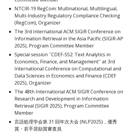
NTCIR-1
9
RegCom: Multinational, Multilingual,
Multi-Industry Regulatory Compliance Checking
(RegCom), Organizer
The 3rd International ACM SIGIR Conference on
Information Retrieval in the Asia Pacific
(SIGIR-AP
202
5
),
Program Committee Member
Special session ``CDEF-SS2: Text Analytics in
Economics, Finance, and Management'' at 3rd
International Conference on Computational and
Data Sciences in Economics and Finance (CDEF
2025), Organizer
The 48th International ACM SIGIR Conference on
Research and Development in Information
Retrieval (SIGIR 2025),
Program Committee
Member
言語処理学会第 3
1
回年次大会 (NLP202
5
)，優秀
賞・若手奨励賞審査員