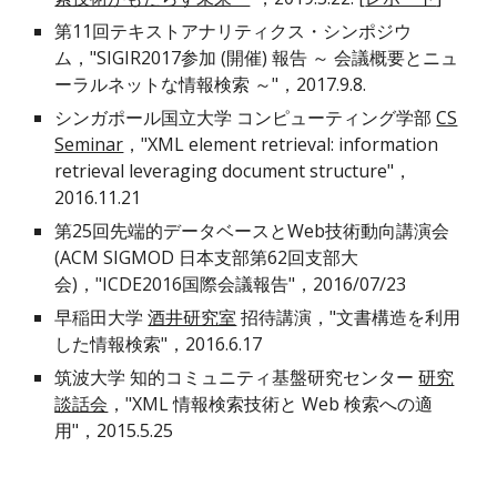
第11回テキストアナリティクス・シンポジウ
ム，"SIGIR2017参加 (開催) 報告 ～ 会議概要とニュ
ーラルネットな情報検索 ～"，2017.9.8.
シンガポール国立大学 コンピューティング学部
CS
Seminar
，"XML element retrieval: information
retrieval leveraging document structure"，
2016.11.21
第25回先端的データベースとWeb技術動向講演会
(ACM SIGMOD 日本支部第62回支部大
会)，"ICDE2016国際会議報告"，2016/07/23
早稲田大学
酒井研究室
招待講演，"文書構造を利用
した情報検索"，2016.6.17
筑波大学 知的コミュニティ基盤研究センター
研究
談話会
，"XML 情報検索技術と Web 検索への適
用"，2015.5.25