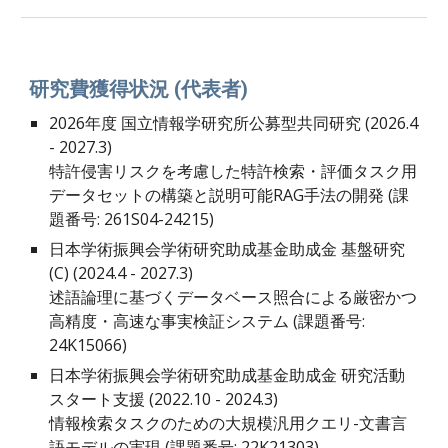
研究費獲得状況 (代表者)
2026年度 国立情報学研究所公募型共同研究 (2026.4
- 2027.3)
特許侵害リスクを考慮した特許検索・評価タスク用
データセットの構築と説明可能RAG手法の開発 (課
題番号: 261S04-24215)
日本学術振興会学術研究助成基金助成金 基盤研究
(C) (202
4
.
4
- 202
7
.3)
述語論理に基づくデータベース照合による厳密かつ
高精度・高速な事実検証システム (課題番号:
24K15066
)
日本学術振興会学術研究助成基金助成金 研究活動
スタート支援 (20
22
.10 - 20
24
.3)
情報検索タスクのための大規模汎用クエリ-文書言
語モデルの実現 (課題番号
:
22K21303)