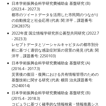
日本学術振興会
科学研究費補助金
基盤研究 (
B
)
(20
23
.4 - 20
2
7.3)
都市のツイートデータを活用した市民間のつながり
の自動推定と社会応用
(代表
:
関 洋平，課題番号:
23K28375
)
2022年度 国立情報学研究所公募型共同研究
(202
2
.7
- 202
3
.3)
レセプトデータとソーシャルキャピタルの都市別分
析に基づく適切な感染症対策の背景の発見
(代表: 関
洋平，課題番号:
22S0103
)
日本学術振興会科学研究費補助金 基盤研究 (A)
(2016.4 - 2017.3)
災害後の復旧・復興における共有情報管理のための
基盤技術に関する研究 (
代表:
横田 治夫課題番号:
25240014)
日本学術振興会科学研究費補助金 基盤研究 (B)
(2015.4 - 2018.3)
コピュラに基づく確率的な情報検索・情報推薦シス