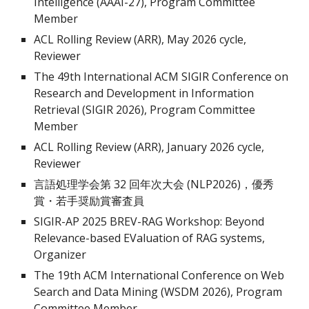
Intelligence (AAAI-27),
Program Committee
Member
ACL Rolling Review (ARR),
May
2026 cycle,
Reviewer
The 4
9
th International ACM SIGIR Conference on
Research and Development in Information
Retrieval (SIGIR 202
6
), Program Committee
Member
ACL Rolling Review (ARR), January 2026 cycle,
Reviewer
言語処理学会第 3
2
回年次大会 (NLP202
6
)，優秀
賞・若手奨励賞審査員
SIGIR-AP 2025 BREV-RAG Workshop: Beyond
Relevance-based EValuation of RAG systems
,
Organizer
The 1
9
th ACM International Conference on Web
Search and Data Mining (WSDM 202
6
), Program
Committee Member