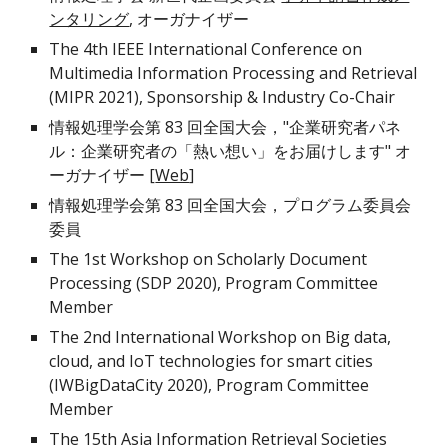
ンタリング
, オーガナイザー
The 4th IEEE International Conference on
Multimedia Information Processing and Retrieval
(MIPR 2021), Sponsorship & Industry Co-Chair
情報処理学会第 83 回全国大会，
"企業研究者パネ
ル：企業研究者の「熱い想い」をお届けします" オ
ーガナイザー [
Web
]
情報処理学会第 83 回全国大会，プログラム委員会
委員
The 1st Workshop on Scholarly Document
Processing (SDP 2020), Program Committee
Member
The 2nd International Workshop on Big data,
cloud, and IoT technologies for smart cities
(IWBigDataCity 2020), Program Committee
Member
The 15th Asia Information Retrieval Societies