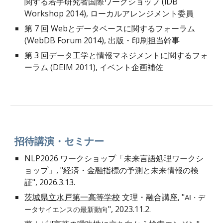
関する若手研究者国際ワークショップ (iDB
Workshop 2014), ローカルアレンジメント委員
第 7 回 Webとデータベースに関するフォーラム
(WebDB Forum 2014), 出版・印刷担当幹事
第 3 回データ工学と情報マネジメントに関するフォ
ーラム (DEIM 2011), イベント企画補佐
招待講演・セミナー
NLP2026 ワークショップ「未来言語処理ワークシ
ョップ」, "経済・金融指標の予測と未来情報の検
証", 2026.3.13.
茨城県立水戸第一高等学校
文理・融合講座
, "
AI・デ
", 202
3
.11.
2
.
ータサイエンスの最新動向