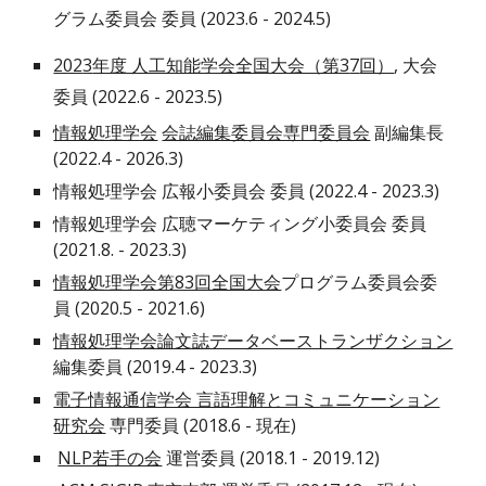
グラム委員会 委員 (202
3
.6 - 202
4
.5)
202
3
年度 人工知能学会全国大会（第3
7
回）
, 大会
委員 (202
2
.6 - 202
3
.5)
情報処理学会
会誌編集委員会専門委員会
副編集長
(2022.4 - 2026.3)
情報処理学会 広報小委員会 委員 (2022.4 - 2023.3)
情報処理学会 広聴マーケティング小委員会 委員
(2021.8. - 2023.3)
情報処理学会第83回全国大会
プログラム委員会委
員 (
2020.5 - 2021.6
)
情報処理学会論文誌データベーストランザクション
編集委員 (
2019.4 -
2023.3)
電子情報通信学会 言語理解とコミュニケーション
研究会
専門委員 (
2018.6 - 現在
)
NLP若手の会
運営委員 (
2018.1 - 2019.12
)