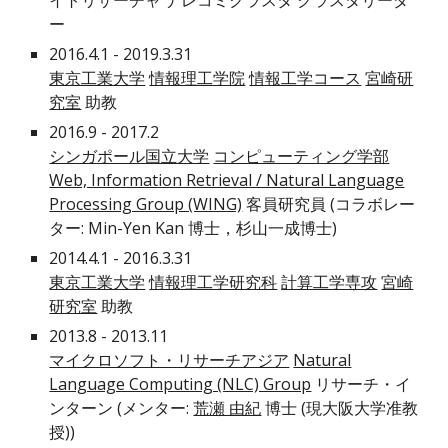
イトリサーチャ ナレコミクラスタ クラスタリーダ
ー
2016.4.1 - 2019.3.31
東京工業大学
情報理工学院
情報工学コース
宮崎研
究室
助教
2016.9 - 2017.2
シンガポール国立大学
コンピューティング学部
Web, Information Retrieval / Natural Language
Processing Group (WING)
客員研究員 (コラボレー
ター: Min-Yen Kan 博士，杉山一成博士)
2014.4.1 - 2016.3.31
東京工業大学
情報理工学研究科
計算工学専攻
宮崎
研究室
助教
2013.8 - 2013.11
マイクロソフト・リサーチアジア
Natural
Language Computing (NLC) Group
リサーチ・イ
ンターン (メンター:
荒瀬 由紀
博士 (現大阪大学准教
授))