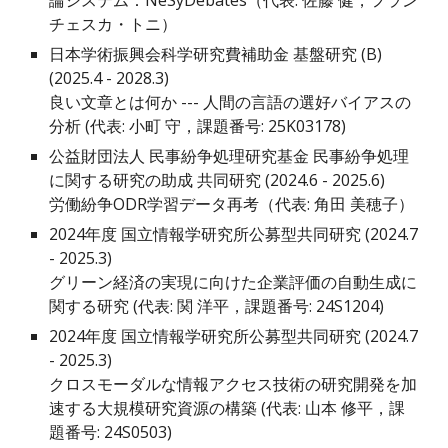
論システム：NeSyDebates（
代表:
佐藤 健，フラン
チェスカ・トニ）
日本学術振興会科学研究費補助金 基盤研究 (B)
(202
5
.4 - 202
8
.3)
良い文章とは何か --- 人間の言語の選好バイアスの
分析
(代表:
小町 守
，課題番号:
25K03178
)
公益財団法人 民事紛争処理研究基金 民事紛争処理
に関する研究の助成 共同研究 (2024.6 - 2025.6)
労働紛争ODR学習データ再考
（代表: 角田 美穂子）
202
4
年度 国立情報学研究所公募型共同研究 (202
4
.7
- 202
5
.3)
グリーン経済の実現に向けた企業評価の自動生成に
関する研究
(代表: 関 洋平，課題番号:
24S1204
)
202
4
年度 国立情報学研究所公募型共同研究 (2024.7
- 202
5
.3)
クロスモーダルな情報アクセス技術の研究開発を加
速する大規模研究資源の構築
(代表: 山本 修平，課
題番号: 24S0503)