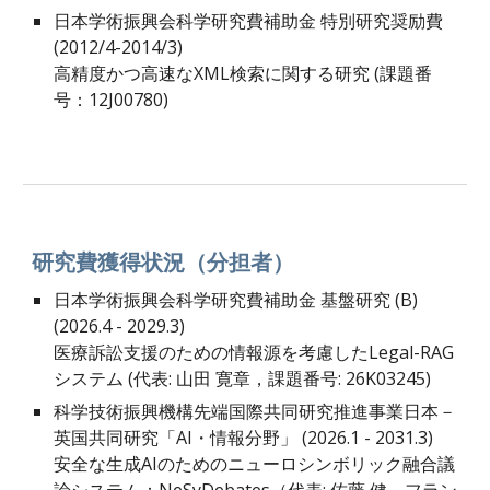
日本学術振興会科学研究費補助金 特別研究奨励費
(2012/4-2014/3)
高精度かつ高速なXML検索に関する研究 (課題番
号：12J00780)
研究費獲得状況（分担者）
日本学術振興会科学研究費補助金 基盤研究 (B)
(202
6
.4 - 202
9
.3)
医療訴訟支援のための情報源を考慮したLegal-RAG
システム
(代表:
山田 寛章
，課題番号:
26K03245
)
科学技術振興機構先端国際共同研究推進事業日本－
英国共同研究「AI・情報分野」 (2026.1 - 2031.3)
安全な生成AIのためのニューロシンボリック融合議