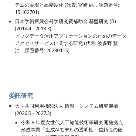
テムの実現と高精度化 (
代表: 宮崎
純，課題番号:
15H02701)
日本学術振興会科学研究費補助金 基盤研究 (B)
(
2014.4 - 2018.3
)
ビッグデータ活用アプリケーションのためのデータ
アクセスサービスに関する研究
(代表:
波多野 賢
治
，課題番号:
26280115
)
委託
研究
大学共同利用機関法人 情報・システム研究機構
(202
6
.
5
- 202
7
.3)
令和８年度次世代人工知能技術等研究開発拠点
形成事業「生成AIモデルの透明性・信頼性の確