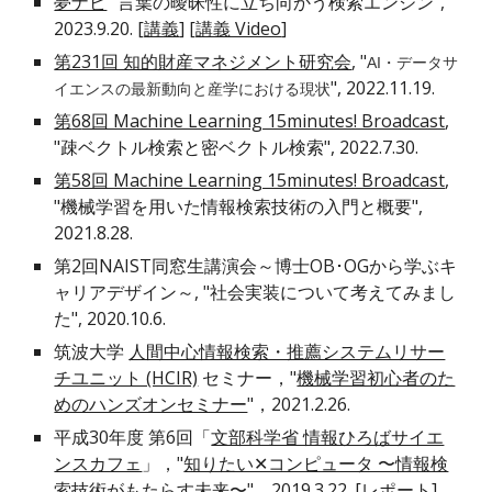
夢ナビ
"言葉の曖昧性に立ち向かう検索エンジン",
2023.9.20. [
講義
] [
講義 Video
]
第231回 知的財産マネジメント研究会
, "
AI・データサ
", 2022.11.19.
イエンスの最新動向と産学における現状
第
6
8回 Machine Learning 15minutes! Broadcast
,
"
疎ベクトル検索と密ベクトル検索
", 202
2
.
7
.
30
.
第58回 Machine Learning 15minutes! Broadcast
,
"機械学習を用いた情報検索技術の入門と概要",
2021.8.28.
第2回NAIST同窓生講演会～博士OB･OGから学ぶキ
ャリアデザイン～, "社会実装について考えてみまし
た", 2020.10.6.
筑波大学
人間中心情報検索・推薦システムリサー
チユニット (HCIR)
セミナー，"
機械学習初心者のた
めのハンズオンセミナー
"，2021.2.26.
平成30年度 第6回「
文部科学省 情報ひろばサイエ
ンスカフェ
」，"
知りたい✕コンピュータ 〜情報検
索技術がもたらす未来〜
"，2019.3.22. [
レポート
]