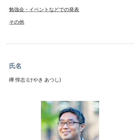
勉強会・イベントなどでの発表
その他
氏名
欅 惇志 (けやき あつし)