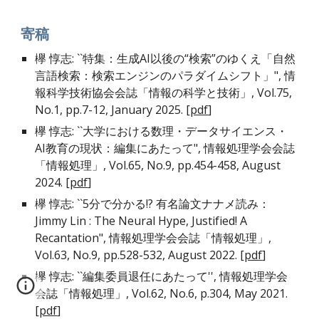
寄稿
欅 惇志: ``
特集：生成AI以後の“検索”のゆくえ「自然
言語検索：検索エンジンのパラダイムシフト」
", 情
報科学技術協会会誌「情報の科学と技術」, Vol.
75
,
No.
1
, pp.
7
-
12
,
January
202
5
. [
pdf
]
欅 惇志: ``
大学における数理・データサイエンス・
AI教育の現状：編集にあたって
", 情報処理学会会誌
「情報処理」, Vol.65, No.9, pp.
454-458
, August
202
4
. [
pdf
]
欅 惇志: ``5分で分かる!? 有名論文ナナメ読み：
Jimmy Lin : The Neural Hype, Justified! A
Recantation",
情報処理学会会誌「情報処理」,
Vol.6
3
, No.
9
,
pp.528-532
,
August
202
2
.
[
pdf
]
欅 惇志: ``編集委員退任にあたって'', 情報処理学会
会誌「情報処理」, Vol.62, No.6, p.304, May 2021.
[
pdf
]