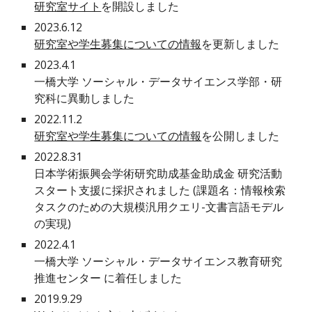
研究室
サイト
を
開設
しました
202
3
.
6
.
12
研究室や学生募集についての情報
を
更新
しました
2023.4.1
一橋大学 ソーシャル・データサイエンス
学部・研
究科
に
異動
しました
2022.
11
.
2
研究室や学生募集についての情報
を公開しました
2022.8.31
日本学術振興会学術研究助成基金助成金 研究活動
スタート支援に採択されました (課題名：情報検索
タスクのための大規模汎用クエリ-文書言語モデル
の実現)
2022.4.1
一橋大学 ソーシャル・データサイエンス教育研究
推進センター に着任しました
2019.9.29