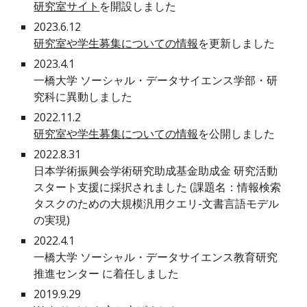
研究室
サイト
を
開設
しました
202
3
.
6
.
12
研究室や学生募集についての情報
を
更新
しました
2023.4.1
一橋大学 ソーシャル・データサイエンス
学部・研
究科
に
異動
しました
2022.
11
.
2
研究室や学生募集についての情報
を公開しました
2022.8.31
日本学術振興会学術研究助成基金助成金 研究活動
スタート支援に採択されました (課題名：情報検索
タスクのための大規模汎用クエリ-文書言語モデル
の実現)
2022.4.1
一橋大学 ソーシャル・データサイエンス教育研究
推進センター に着任しました
2019.9.29